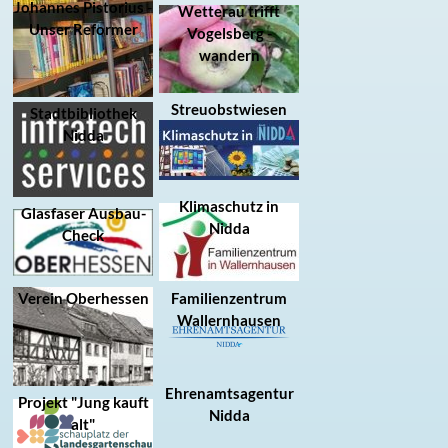
Johannes Pistorius -
Wetterau trifft
Unser Reformer
Vogelsberg -
wandern
Streuobstwiesen
Stadtbibliothek
Nidda
Klimaschutz in
Glasfaser Ausbau-
Nidda
Check
Verein Oberhessen
Familienzentrum
Wallernhausen
Ehrenamtsagentur
Projekt "Jung kauft
Nidda
alt"