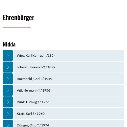
Ehrenbürger
Ehrenbürger
Nidda
Wies, Karl Konrad † /1854
Schwab, Heinrich † / 1879
Roemheld, Carl † / 1949
Vitt, Hermann † / 1956
Runk, Ludwig † / 1956
Kraft, Karl † / 1960
Dönges, Otto † / 1974