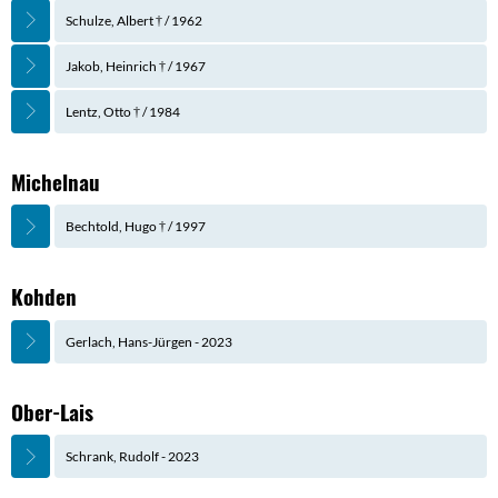
Schulze, Albert † / 1962
Jakob, Heinrich † / 1967
Lentz, Otto † / 1984
Michelnau
Bechtold, Hugo † / 1997
Kohden
Gerlach, Hans-Jürgen - 2023
Ober-Lais
Schrank, Rudolf - 2023