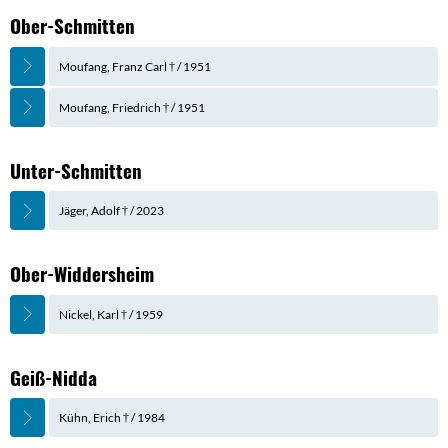
Ober-Schmitten
Moufang, Franz Carl † / 1951
Moufang, Friedrich † / 1951
Unter-Schmitten
Jäger, Adolf † / 2023
Ober-Widdersheim
Nickel, Karl † / 1959
Geiß-Nidda
Kühn, Erich † / 1984