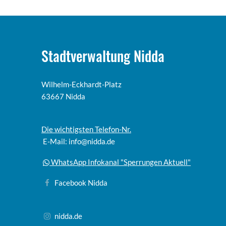
Stadtverwaltung Nidda
Wilhelm-Eckhardt-Platz
63667 Nidda
Die wichtigsten Telefon-Nr.
E-Mail: info@nidda.de
WhatsApp Infokanal "Sperrungen Aktuell"
Facebook Nidda
nidda.de