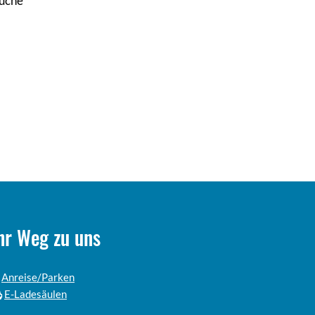
üche
hr Weg zu uns
Anreise/Parken
E-Ladesäulen