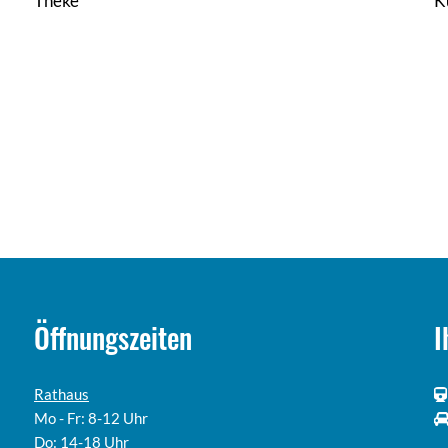
Theke
K
Öffnungszeiten
I
Rathaus
Mo - Fr: 8-12 Uhr
Do: 14-18 Uhr