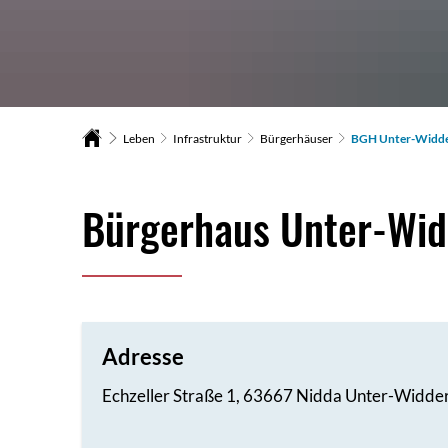
Leben
Infrastruktur
Bürgerhäuser
BGH Unter-Widd
BGH
Bürgerhaus Unter-Wi
Unter-
Widdersheim
Adresse
Echzeller Straße 1, 63667 Nidda Unter-Widde