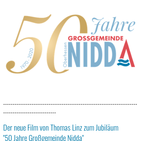
Großgemeinde
2020
-----------------------------------------------------------------------
----------------------------
Der neue Film von Thomas Linz zum Jubiläum
"50 Jahre Großgemeinde Nidda"