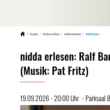
Kultur
Kulturreihen
nidda erlesen
Ralf Bauer
Ralf
nidda erlesen: Ralf B
Bauer
(Musik: Pat Fritz)
19.09.2026 - 20:00 Uhr - Parksaal 