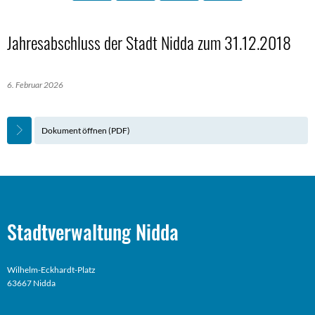
Jahresabschluss der Stadt Nidda zum 31.12.2018
6. Februar 2026
Dokument öffnen (PDF)
Stadtverwaltung Nidda
Wilhelm-Eckhardt-Platz
63667 Nidda