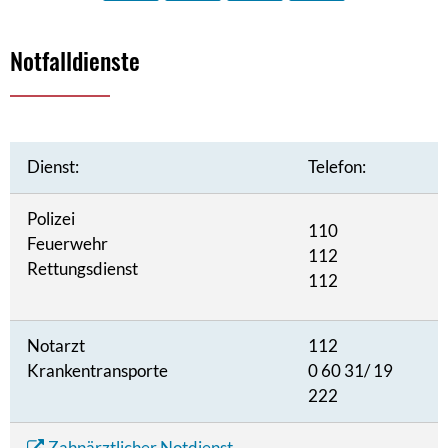
Notfalldienste
Notfalldienste
Dienst:
Telefon:
Polizei
110
Feuerwehr
112
Rettungsdienst
112
Notarzt
112
Krankentransporte
0 60 31/ 19
222
Zahnärztlicher Notdienst