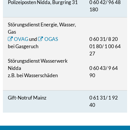
Polizeiposten Nidda, Burgring 31
0 60 42/ 96 48
180
Störungsdienst Energie, Wasser,
Gas
OVAG
und
OGAS
0 60 31/ 8 20
bei Gasgeruch
01 80/ 1 00 64
27
Störungsdienst Wasserwerk
Nidda
0 60 43/ 9 64
z.B. bei Wasserschäden
90
Gift-Notruf Mainz
0 61 31/ 1 92
40