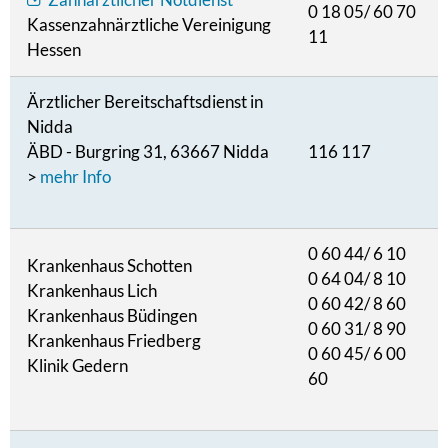
0 18 05/ 60 70
Kassenzahnärztliche Vereinigung
11
Hessen
Ärztlicher Bereitschaftsdienst in
Nidda
ÄBD - Burgring 31, 63667 Nidda
116 117
>
mehr Info
0 60 44/ 6 10
Krankenhaus Schotten
0 64 04/ 8 10
Krankenhaus Lich
0 60 42/ 8 60
Krankenhaus Büdingen
0 60 31/ 8 90
Krankenhaus Friedberg
0 60 45/ 6 00
Klinik Gedern
60