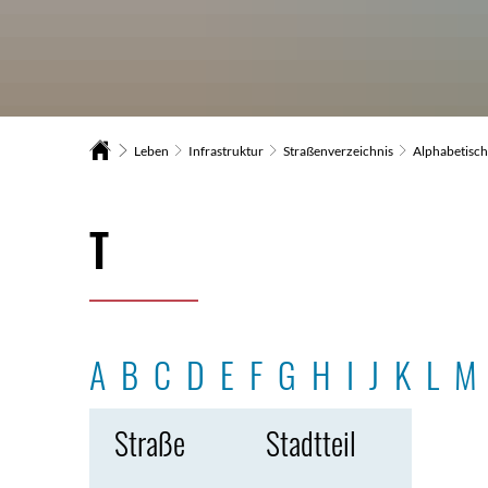
Leben
Infrastruktur
Straßenverzeichnis
Alphabetisch
T
T
A
B
C
D
E
F
G
H
I
J
K
L
M
Straße
Stadtteil