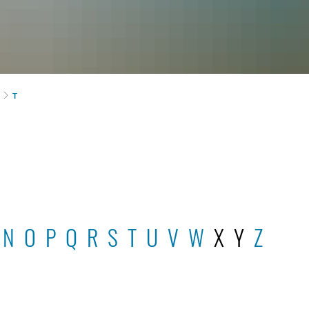
T
N
O
P
Q
R
S
T
U
V
W
X Y
Z