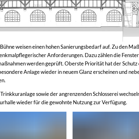
e Bühne weisen einen hohen Sanierungsbedarf auf. Zu den M
nkmalpflegerischer Anforderungen. Dazu zählen die Fenster,
smaßnahmen werden geprüft. Oberste Priorität hat der Schu
se besondere Anlage wieder in neuem Glanz erscheinen und ne
en.
Trinkkuranlage sowie der angrenzenden Schlosserei wechseln
urhalle wieder für die gewohnte Nutzung zur Verfügung.