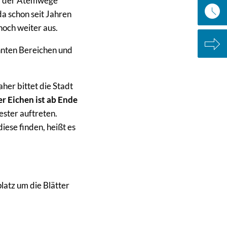
nd der Atemwege
da schon seit Jahren
noch weiter aus.
hnten Bereichen und
er bittet die Stadt
r Eichen ist ab Ende
ster auftreten.
ese finden, heißt es
latz um die Blätter