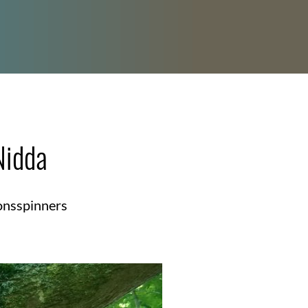
Nidda
onsspinners