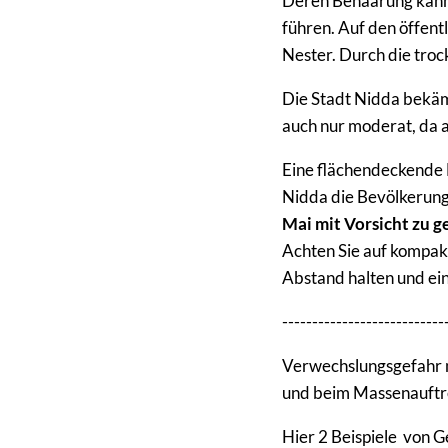
Deren Behaarung kann
führen. Auf den öffent
Nester. Durch die troc
Die Stadt Nidda bekäm
auch nur moderat, da 
Eine flächendeckende 
Nidda die Bevölkerung
Mai mit Vorsicht zu g
Achten Sie auf kompak
Abstand halten und ei
---------------------------
Verwechslungsgefahr m
und beim Massenauftre
Hier 2 Beispiele von 