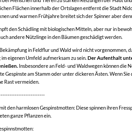
 bei Menschen und Tieren zu starken Reizungen der Haut u
lichen Flächen innerhalb der Ortslagen entfernt die Stadt Nid
knen und warmen Frühjahre breitet sich der Spinner aber den
pft den Schädling mit biologischen Mitteln, aber nur in bewo
auch andere Nützlinge in den Bäumen geschädigt werden.
Bekämpfung in Feldflur und Wald wird nicht vorgenommen, dah
 im eigenen Umfeld aufmerksam zu sein.
Der Aufenthalt unte
enießen.
Insbesondere an Feld- und Waldwegen können die Ne
te Gespinste am Stamm oder unter dickeren Ästen. Wenn Sie di
ne Rast vermeiden.
--------------------------
it den harmlosen Gespinstmotten: Diese spinnen ihren Fressp
ten ganze Pflanzen ein.
Gespinnstmotten: