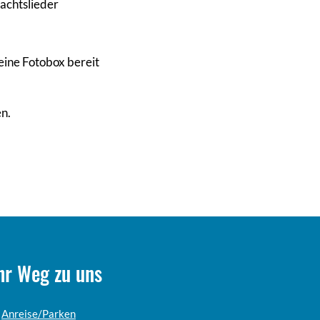
achtslieder
eine Fotobox bereit
n.
hr Weg zu uns
Anreise/Parken